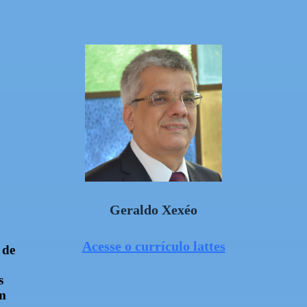
Geraldo Xexéo
Acesse o currículo lattes
 de
s
em