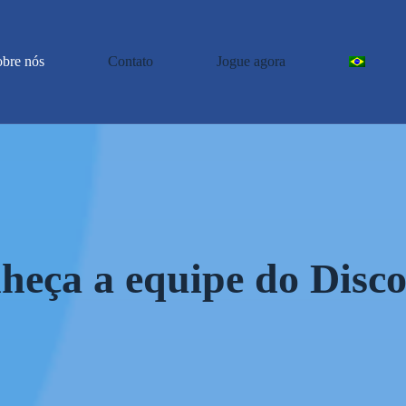
bre nós
Contato
Jogue agora
heça a equipe do Disc