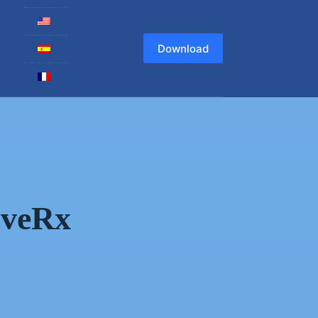
Download
oveRx