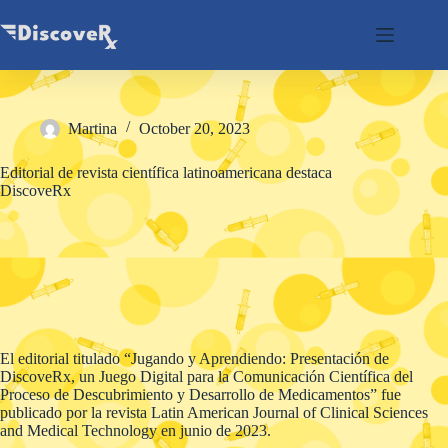
Skip
to
content
Martina
October 20, 2023
Editorial de revista científica latinoamericana destaca
DiscoveRx
El editorial titulado “Jugando y Aprendiendo: Presentación de
DiscoveRx, un Juego Digital para la Comunicación Científica del
Proceso de Descubrimiento y Desarrollo de Medicamentos” fue
publicado por la revista Latin American Journal of Clinical Sciences
and Medical Technology en junio de 2023.