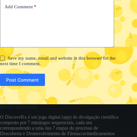
Add Comment
*
Save my name, email and website in this browser for the
next time I comment.
Post Comment
Sobre o DiscoverX
O DiscoveRx é um jogo digital (app) de divulgação científica
composto por 7 minijogos sequenciais, cada um
correspondendo a uma das 7 etapas do processo de
Descoberta e Desenvolvimento de Fármacos/medicamentos