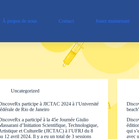
Á propos de nous
Contact
Jouez maintenant
Uncategorized
DiscoveRx participe à JICTAC 2024 à l’Université
Disco
fédérale de Rio de Janeiro
beach”
DiscoveRx a participé à la 45e Journée Giulio
Discov
Massarani d’Initiation Scientifique, Technologique,
éditi
Artistique et Culturelle (JICTAC) à l’UFRJ du 8
qui s’
au 12 avril 2024. Il y a eu un total de 3 sessions
avec u