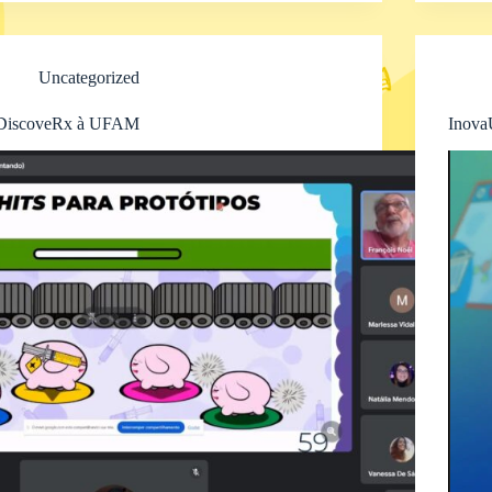
Uncategorized
DiscoveRx à UFAM
Inova