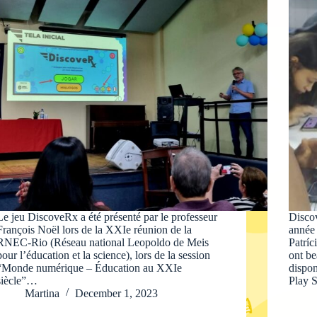
Le jeu DiscoveRx a été présenté par le professeur
Discov
François Noël lors de la XXIe réunion de la
année 
RNEC-Rio (Réseau national Leopoldo de Meis
Patríc
pour l’éducation et la science), lors de la session
ont be
“Monde numérique – Éducation au XXIe
dispon
siècle”…
Play 
Martina
December 1, 2023