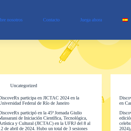
bre nosotros
Contacto
Juega ahora
Uncategorized
DiscoveRx participa en JICTAC 2024 en la
Disco
Universidad Federal de Río de Janeiro
en Cam
DiscoveRx participó en la 45ª Jornada Giulio
Disco
Massarani de Iniciación Científica, Tecnológica,
edici
Artística y Cultural (JICTAC) en la UFRJ del 8 al
celeb
12 de abril de 2024. Hubo un total de 3 sesiones
2024),