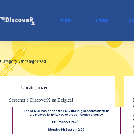
Skip
to
content
Inicio
Noticias
So
Category
Uncategorized
Uncategorized
Screener e DiscoverX na Bélgica!