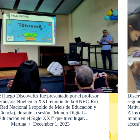
El juego DiscoveRx fue presentado por el profesor
Discov
François Noël en la XXI reunión de la RNEC-Rio
segund
(Red Nacional Leopoldo de Meis de Educación y
Nativi
Ciencia), durante la sesión “Mundo Digital –
A los 
Educación en el Siglo XXI” que tuvo lugar…
miniju
Martina
December 1, 2023
acces