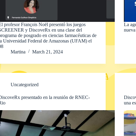
El profesor François Noël presentó los juegos
La ag
SCREENER y DiscoveRx en una clase del
nueva 
programa de posgrado en ciencias farmacéuticas de
la Universidad Federal de Amazonas (UFAM) el
08
Martina
March 21, 2024
Uncategorized
DiscoveRx presentado en la reunión de RNEC-
Discov
Rio
una es